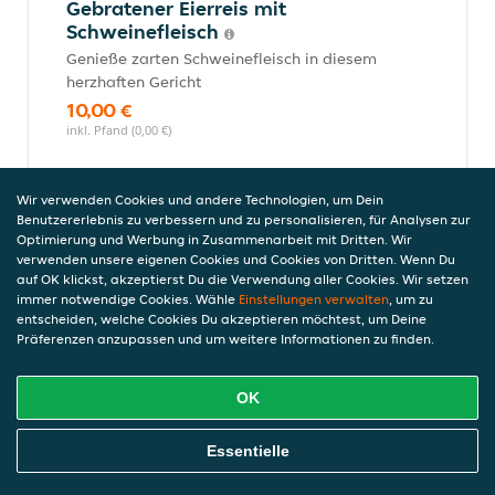
Gebratener Eierreis mit
Schweinefleisch
Genieße zarten Schweinefleisch in diesem
herzhaften Gericht
10,00 €
inkl. Pfand (0,00 €)
Wir verwenden Cookies und andere Technologien, um Dein
Gebratener Eierreis mit
Benutzererlebnis zu verbessern und zu personalisieren, für Analysen zur
Optimierung und Werbung in Zusammenarbeit mit Dritten. Wir
Hühnerfleisch
verwenden unsere eigenen Cookies und Cookies von Dritten. Wenn Du
Diese Variante kommt mit saftigem
auf OK klickst, akzeptierst Du die Verwendung aller Cookies. Wir setzen
Hähnchenfleisch
immer notwendige Cookies. Wähle
Einstellungen verwalten
, um zu
entscheiden, welche Cookies Du akzeptieren möchtest, um Deine
10,00 €
Präferenzen anzupassen und um weitere Informationen zu finden.
inkl. Pfand (0,00 €)
OK
Nasi-Goreng (scharf)
Online Essen Bestellen
Essentielle
mit Shrimps, Curry, Hühenrfleisch und
Schweinefleisch